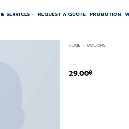
& SERVICES
REQUEST A QUOTE
PROMOTION
W
HOME
/
BOOKING
Weekend Wine
Add to
wishlist
29.00
฿
Lorem ipsum dolor sit ame
consectetuer adipiscing e
nonummy nibh euismod ti
laoreet dolore magna ali
volutpat. Ut wisi enim ad
quis nostrud exerci tatio
suscipit lobortis nisl ut al