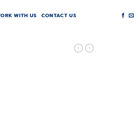
ORK WITH US
CONTACT US
 Course
t,
lit, sed diam
ncidunt ut
quam erat
 minim veniam,
n ullamcorper
iquip ex ea