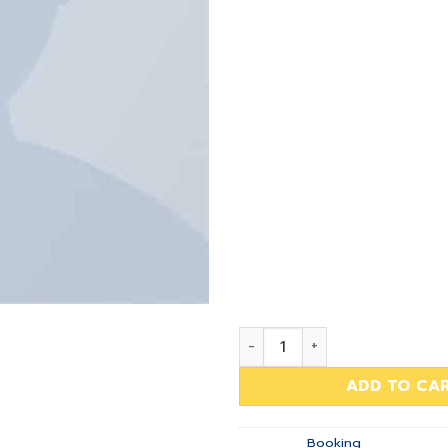
commodo consequat. Duis
eum iriure dolor in hendre
velit esse molestie conseq
dolore eu feugiat nulla fac
eros et accumsan et iust
dignissim qui blandit pra
zzril delenit augue duis d
feugait nulla facilisi. Nam
cum soluta nobis eleifen
nihil imperdiet doming i
placerat facer possim ass
habent claritatem insitam
Weekend Wine Course quant
ADD TO CA
Category:
Booking