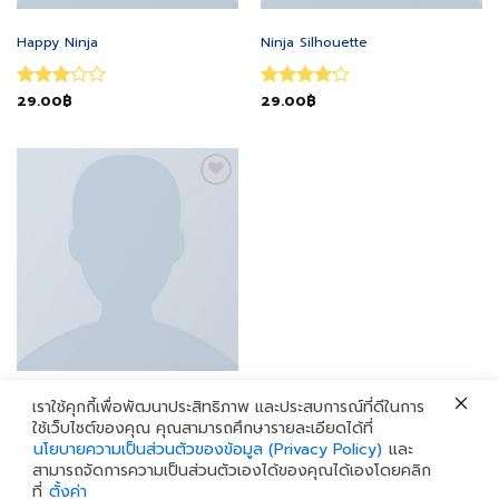
CLOTHING
CLOTHING
Happy Ninja
Ninja Silhouette
Rated
29.00
฿
Rated
29.00
฿
4
3
out
out of 5
of 5
Add to
wishlist
CLOTHING
Patient Ninja
เราใช้คุกกี้เพื่อพัฒนาประสิทธิภาพ และประสบการณ์ที่ดีในการ
ใช้เว็บไซต์ของคุณ คุณสามารถศึกษารายละเอียดได้ที่
นโยบายความเป็นส่วนตัวของข้อมูล (Privacy Policy)
และ
Rated
29.00
฿
4.67
สามารถจัดการความเป็นส่วนตัวเองได้ของคุณได้เองโดยคลิก
out of 5
ที่
ตั้งค่า