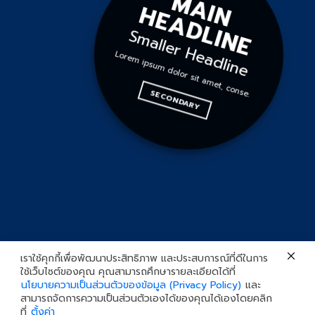
M
A
I
E
A
D
L
I
N
N H
E
Smaller Headline
Lorem ipsum dolor sit amet, conse.
SECONDARY
เราใช้คุกกี้เพื่อพัฒนาประสิทธิภาพ และประสบการณ์ที่ดีในการ
ใช้เว็บไซต์ของคุณ คุณสามารถศึกษารายละเอียดได้ที่
นโยบายความเป็นส่วนตัวของข้อมูล (Privacy Policy)
และ
สามารถจัดการความเป็นส่วนตัวเองได้ของคุณได้เองโดยคลิก
ที่
ตั้งค่า